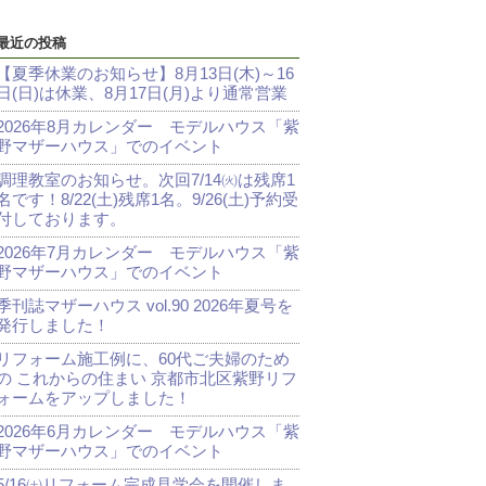
最近の投稿
【夏季休業のお知らせ】8月13日(木)～16
日(日)は休業、8月17日(月)より通常営業
2026年8月カレンダー モデルハウス「紫
野マザーハウス」でのイベント
調理教室のお知らせ。次回7/14㈫は残席1
名です！8/22(土)残席1名。9/26(土)予約受
付しております。
2026年7月カレンダー モデルハウス「紫
野マザーハウス」でのイベント
季刊誌マザーハウス vol.90 2026年夏号を
発行しました！
リフォーム施工例に、60代ご夫婦のため
の これからの住まい 京都市北区紫野リフ
ォームをアップしました！
2026年6月カレンダー モデルハウス「紫
野マザーハウス」でのイベント
5/16㈯リフォーム完成見学会を開催しま