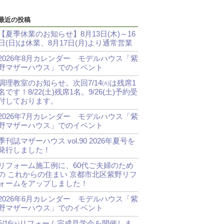
最近の投稿
【夏季休業のお知らせ】8月13日(木)～16
日(日)は休業、8月17日(月)より通常営業
2026年8月カレンダー モデルハウス「紫
野マザーハウス」でのイベント
調理教室のお知らせ。次回7/14㈫は残席1
名です！8/22(土)残席1名。9/26(土)予約受
付しております。
2026年7月カレンダー モデルハウス「紫
野マザーハウス」でのイベント
季刊誌マザーハウス vol.90 2026年夏号を
発行しました！
リフォーム施工例に、60代ご夫婦のため
の これからの住まい 京都市北区紫野リフ
ォームをアップしました！
2026年6月カレンダー モデルハウス「紫
野マザーハウス」でのイベント
5/16㈯リフォーム完成見学会を開催しま