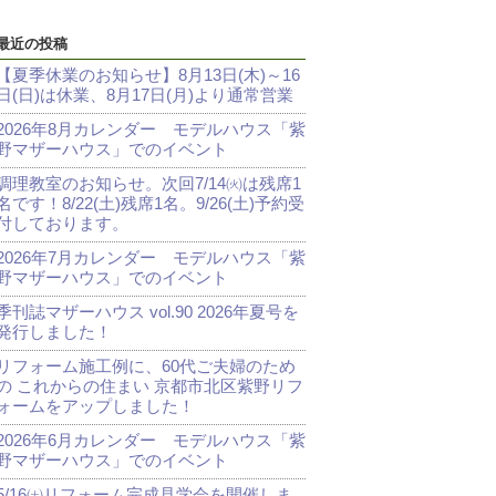
最近の投稿
【夏季休業のお知らせ】8月13日(木)～16
日(日)は休業、8月17日(月)より通常営業
2026年8月カレンダー モデルハウス「紫
野マザーハウス」でのイベント
調理教室のお知らせ。次回7/14㈫は残席1
名です！8/22(土)残席1名。9/26(土)予約受
付しております。
2026年7月カレンダー モデルハウス「紫
野マザーハウス」でのイベント
季刊誌マザーハウス vol.90 2026年夏号を
発行しました！
リフォーム施工例に、60代ご夫婦のため
の これからの住まい 京都市北区紫野リフ
ォームをアップしました！
2026年6月カレンダー モデルハウス「紫
野マザーハウス」でのイベント
5/16㈯リフォーム完成見学会を開催しま