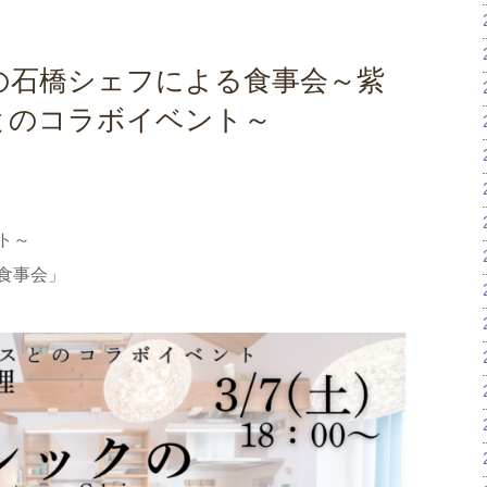
の石橋シェフによる食事会～紫
とのコラボイベント～
ト～
食事会」