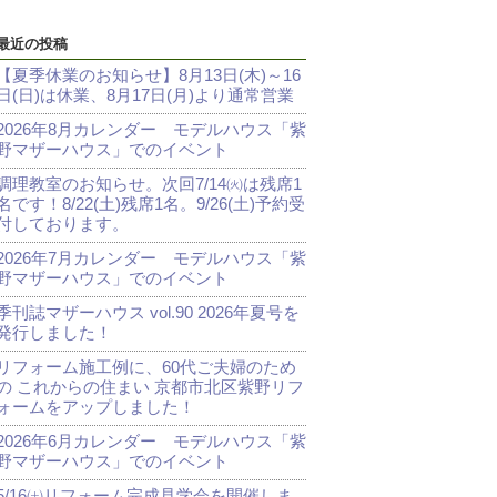
最近の投稿
【夏季休業のお知らせ】8月13日(木)～16
日(日)は休業、8月17日(月)より通常営業
2026年8月カレンダー モデルハウス「紫
野マザーハウス」でのイベント
調理教室のお知らせ。次回7/14㈫は残席1
名です！8/22(土)残席1名。9/26(土)予約受
付しております。
2026年7月カレンダー モデルハウス「紫
野マザーハウス」でのイベント
季刊誌マザーハウス vol.90 2026年夏号を
発行しました！
リフォーム施工例に、60代ご夫婦のため
の これからの住まい 京都市北区紫野リフ
ォームをアップしました！
2026年6月カレンダー モデルハウス「紫
野マザーハウス」でのイベント
5/16㈯リフォーム完成見学会を開催しま