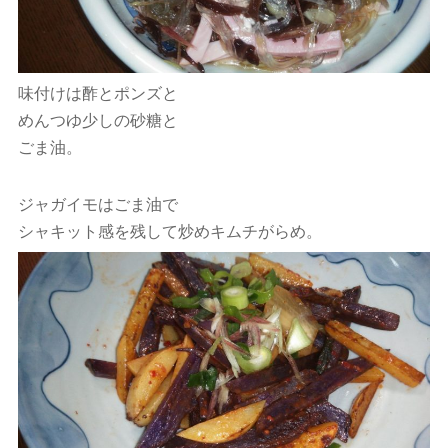
味付けは酢とポンズと
めんつゆ少しの砂糖と
ごま油。
ジャガイモはごま油で
シャキット感を残して炒めキムチがらめ。