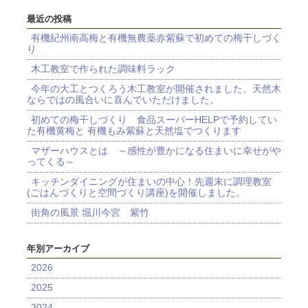
最近の投稿
有機紀州南高梅と有機無農薬赤紫蘇で初めての梅干しづく
り
木工教室で作られた調味料ラック
今年の大工とつくろう木工教室が開催されました。天然木
ならではの風合いに喜んでいただけました。
初めての梅干しづくり 食品スーパーHELPで予約してい
た有機黄梅と 有機もみ紫蘇と天然塩でつくります
マザーハウスとは ～感性が豊かになる住まいに幸せがや
ってくる～
キッチンダイニングが住まいの中心！先週末に調理教室
(ごはんづくりと空間づくり講座)を開催しました。
街角の風景 堀川今宮 紫竹
年別アーカイブ
2026
2025
2024