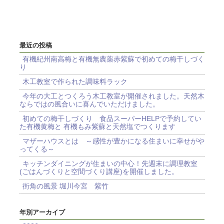
最近の投稿
有機紀州南高梅と有機無農薬赤紫蘇で初めての梅干しづく
り
木工教室で作られた調味料ラック
今年の大工とつくろう木工教室が開催されました。天然木
ならではの風合いに喜んでいただけました。
初めての梅干しづくり 食品スーパーHELPで予約してい
た有機黄梅と 有機もみ紫蘇と天然塩でつくります
マザーハウスとは ～感性が豊かになる住まいに幸せがや
ってくる～
キッチンダイニングが住まいの中心！先週末に調理教室
(ごはんづくりと空間づくり講座)を開催しました。
街角の風景 堀川今宮 紫竹
年別アーカイブ