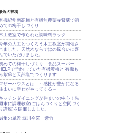
最近の投稿
有機紀州南高梅と有機無農薬赤紫蘇で初
めての梅干しづくり
木工教室で作られた調味料ラック
今年の大工とつくろう木工教室が開催さ
れました。天然木ならではの風合いに喜
んでいただけました。
初めての梅干しづくり 食品スーパー
HELPで予約していた有機黄梅と 有機も
み紫蘇と天然塩でつくります
マザーハウスとは ～感性が豊かになる
住まいに幸せがやってくる～
キッチンダイニングが住まいの中心！先
週末に調理教室(ごはんづくりと空間づく
り講座)を開催しました。
街角の風景 堀川今宮 紫竹