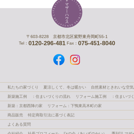
〒603-8228 京都市北区紫野東舟岡町55-1
0120-296-481
075-451-8040
Tel：
Fax：
私たちの家づくり
夏涼しくて、冬は暖かい
自然素材ときれいな空気
新築施工例
：住まいづくりの流れ
リフォーム施工例
：住まいづ
新築：京都西陣の家
リフォーム：下鴨東高木町の家
商品販売
特定商取引法に基づく表記
よくある質問
会社紹介
社長プロフィール
I’sの会（あいずのかい）
季刊誌 マザ